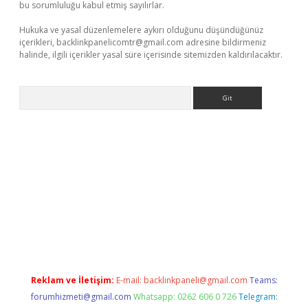
bu sorumluluğu kabul etmiş sayılırlar.
Hukuka ve yasal düzenlemelere aykırı olduğunu düşündüğünüz
içerikleri,
backlinkpanelicomtr@gmail.com
adresine bildirmeniz
halinde, ilgili içerikler yasal süre içerisinde sitemizden kaldırılacaktır.
Arama
ella casino giriş
Reklam ve İletişim:
E-mail:
backlinkpaneli@gmail.com
Teams:
forumhizmeti@gmail.com
Whatsapp: 0262 606 0 726
Telegram: