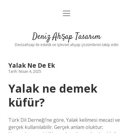
menüyü
Anasayfa
aç
Gizlilik Politikası
Deniz Ahşap Tasarım
Yasal Uyarı
Denizahsap ile estetik ve işlevsel ahşap çözümlerini takip edin
Yalak Ne De Ek
Tarih: Nisan 4, 2025
Yalak ne demek
küfür?
Türk Dil Derneği’ne göre, Yalak kelimesi mecazi ve
gerçek kullanılabilir. Gerçek anlam oluktur;