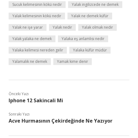
Sucuk kelimesinin kökü nedir
Yalak ingilizcede ne demek
Yalak kelimesinin kökü nedir
Yalak ne demek küfür
Yalak ne işe yarar
Yalak nedir
Yalak olmak nedir
Yalak yalaka ne demek
Yalaka eş anlamlısı nedir
Yalaka kelimesi nereden gelir
Yalaka küfür müdür
Yalamalık ne demek
Yamak kime denir
Önceki Yazı
Iphone 12 Sakincali Mi
Sonraki Yazı
Acve Hurmasının Çekirdeğinde Ne Yazıyor