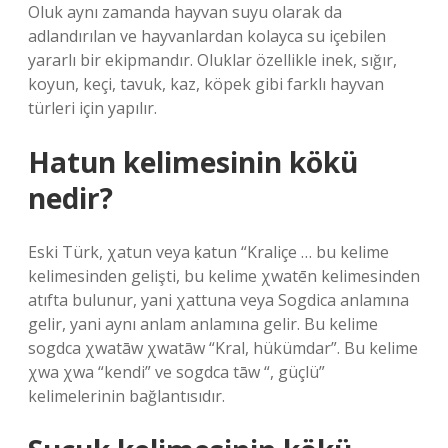
Oluk aynı zamanda hayvan suyu olarak da
adlandırılan ve hayvanlardan kolayca su içebilen
yararlı bir ekipmandır. Oluklar özellikle inek, sığır,
koyun, keçi, tavuk, kaz, köpek gibi farklı hayvan
türleri için yapılır.
Hatun kelimesinin kökü
nedir?
Eski Türk, χatun veya ḳatun “Kraliçe … bu kelime
kelimesinden gelişti, bu kelime χwatēn kelimesinden
atıfta bulunur, yani χattuna veya Sogdica anlamına
gelir, yani aynı anlam anlamına gelir. Bu kelime
sogdca χwatāw χwatāw “Kral, hükümdar”. Bu kelime
χwa χwa “kendi” ve sogdca tāw “, güçlü”
kelimelerinin bağlantısıdır.