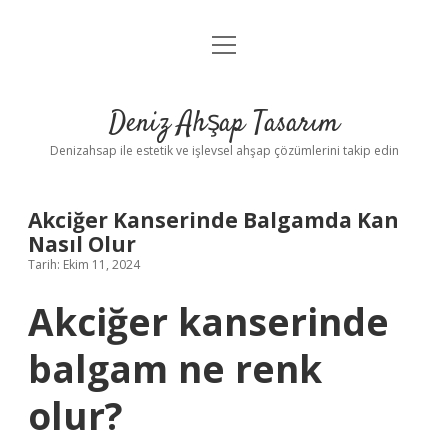
menüyü
Anasayfa
aç
Gizlilik Politikası
Deniz Ahşap Tasarım
Yasal Uyarı
Denizahsap ile estetik ve işlevsel ahşap çözümlerini takip edin
Akciğer Kanserinde Balgamda Kan
Nasıl Olur
Tarih: Ekim 11, 2024
Akciğer kanserinde
balgam ne renk
olur?