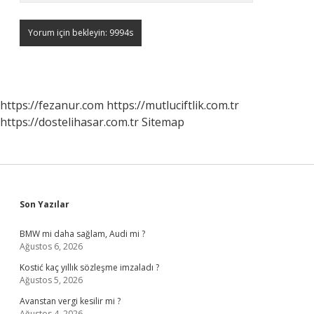
https://fezanur.com
https://mutluciftlik.com.tr
https://dostelihasar.com.tr
Sitemap
Sidebar
Son Yazılar
BMW mi daha sağlam, Audi mi ?
Ağustos 6, 2026
Kostić kaç yıllık sözleşme imzaladı ?
Ağustos 5, 2026
Avanstan vergi kesilir mi ?
Ağustos 4, 2026