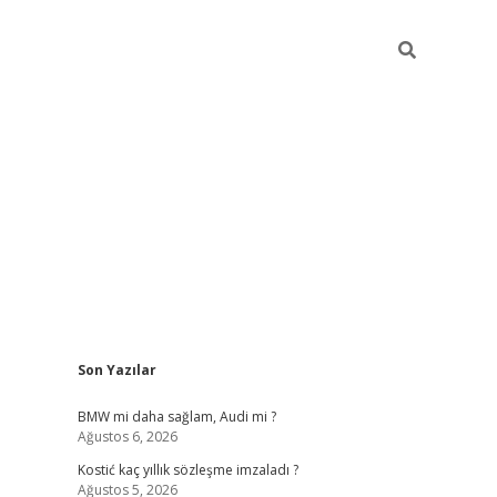
Sidebar
Son Yazılar
pia bella ca
BMW mi daha sağlam, Audi mi ?
Ağustos 6, 2026
Kostić kaç yıllık sözleşme imzaladı ?
Ağustos 5, 2026