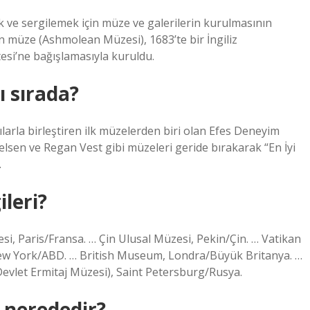
k ve sergilemek için müze ve galerilerin kurulmasının
ern müze (Ashmolean Müzesi), 1683’te bir İngiliz
esi’ne bağışlamasıyla kuruldu.
 sırada?
arla birleştiren ilk müzelerden biri olan Efes Deneyim
lsen ve Regan Vest gibi müzeleri geride bırakarak “En İyi
.
leri?
, Paris/Fransa. … Çin Ulusal Müzesi, Pekin/Çin. … Vatikan
New York/ABD. … British Museum, Londra/Büyük Britanya. …
evlet Ermitaj Müzesi), Saint Petersburg/Rusya.
 nerededir?