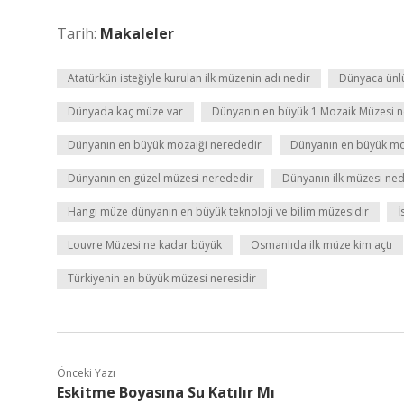
Tarih:
Makaleler
Atatürkün isteğiyle kurulan ilk müzenin adı nedir
Dünyaca ünlü
Dünyada kaç müze var
Dünyanın en büyük 1 Mozaik Müzesi 
Dünyanın en büyük mozaiği nerededir
Dünyanın en büyük mo
Dünyanın en güzel müzesi nerededir
Dünyanın ilk müzesi ned
Hangi müze dünyanın en büyük teknoloji ve bilim müzesidir
İ
Louvre Müzesi ne kadar büyük
Osmanlıda ilk müze kim açtı
Türkiyenin en büyük müzesi neresidir
Önceki Yazı
Eskitme Boyasına Su Katılır Mı