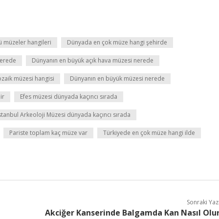
 müzeler hangileri
Dünyada en çok müze hangi şehirde
nerede
Dünyanın en büyük açık hava müzesi nerede
zaik müzesi hangisi
Dünyanın en büyük müzesi nerede
ir
Efes müzesi dünyada kaçıncı sırada
stanbul Arkeoloji Müzesi dünyada kaçıncı sırada
Pariste toplam kaç müze var
Türkiyede en çok müze hangi ilde
Sonraki Yaz
Akciğer Kanserinde Balgamda Kan Nasıl Olu