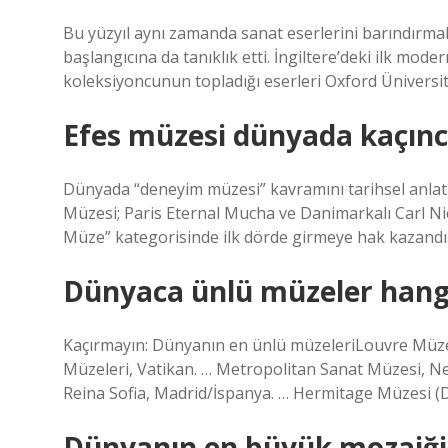
Bu yüzyıl aynı zamanda sanat eserlerini barındırma
başlangıcına da tanıklık etti. İngiltere’deki ilk mod
koleksiyoncunun topladığı eserleri Oxford Üniversit
Efes müzesi dünyada kaçıncı
Dünyada “deneyim müzesi” kavramını tarihsel anlatıl
Müzesi; Paris Eternal Mucha ve Danimarkalı Carl Nie
Müze” kategorisinde ilk dörde girmeye hak kazandı
Dünyaca ünlü müzeler hangi
Kaçırmayın: Dünyanın en ünlü müzeleriLouvre Müzesi
Müzeleri, Vatikan. … Metropolitan Sanat Müzesi, 
Reina Sofia, Madrid/İspanya. … Hermitage Müzesi (D
Dünyanın en büyük mozaiği