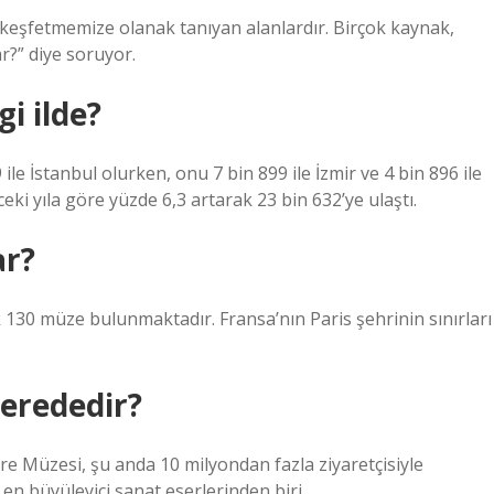
a keşfetmemize olanak tanıyan alanlardır. Birçok kaynak,
?” diye soruyor.
i ilde?
 ile İstanbul olurken, onu 7 bin 899 ile İzmir ve 4 bin 896 ile
eki yıla göre yüzde 6,3 artarak 23 bin 632’ye ulaştı.
ar?
ık 130 müze bulunmaktadır. Fransa’nın Paris şehrinin sınırları
erededir?
re Müzesi, şu anda 10 milyondan fazla ziyaretçisiyle
en büyüleyici sanat eserlerinden biri.