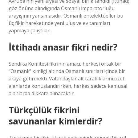
Avrupa’nın yeni siyasi ve sosyal birlik tehdidi (ittihad)
göz önüne alındığında Osmanlı İmparatorluğu
arayışının yansımasıdır. Osmanlı entelektüeller bu
üç fikir hareketinde yeni ulus ve ev tanımları
yapmaya çalıştılar.
İttihadı anasır fikri nedir?
Sendika Komitesi fikrinin amacı, herkesi ortak bir
“Osmanlı” kimliği altında Osmanlı sınırları içinde bir
araya getirmekti. Vatandaşlar alt taraflıklarını özel
alanlarda konuşlandırırken, herkes sadece kamusal
alanlarda dikkate alınacaktır.
Türkçülük fikrini
savunanlar kimlerdir?
Türkizmin bir fikir olarak gelişiminde önemli bir rol