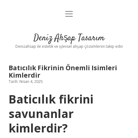
menüyü
Anasayfa
aç
Gizlilik Politikası
Deniz Ahşap Tasarım
Yasal Uyarı
Denizahsap ile estetik ve işlevsel ahşap çözümlerini takip edin
Batıcılık Fikrinin Önemli Isimleri
Kimlerdir
Tarih: Nisan 4, 2025
Baticılık fikrini
savunanlar
kimlerdir?