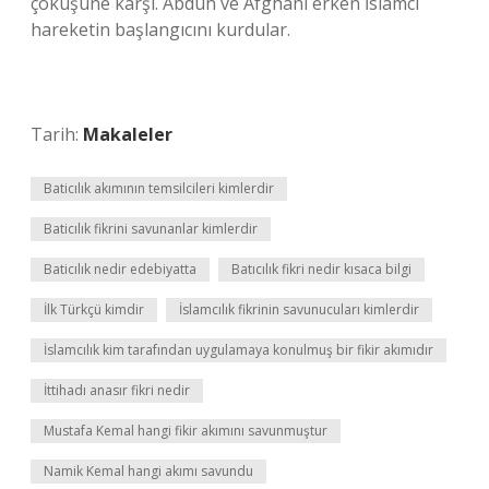
çöküşüne karşı. Abduh ve Afghani erken İslamcı
hareketin başlangıcını kurdular.
Tarih:
Makaleler
Baticılık akımının temsilcileri kimlerdir
Baticılık fikrini savunanlar kimlerdir
Baticılık nedir edebiyatta
Batıcılık fikri nedir kısaca bilgi
İlk Türkçü kimdir
İslamcılık fikrinin savunucuları kimlerdir
İslamcılık kim tarafından uygulamaya konulmuş bir fikir akımıdır
İttihadı anasır fikri nedir
Mustafa Kemal hangi fikir akımını savunmuştur
Namik Kemal hangi akımı savundu