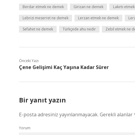
Berdar etmek ne demek
Girizan ne demek
Lakırtı etme
Lebrizi meserret ne demek
Lerzan etmek ne demek
Ler
Sefahet ne demek
Türkçede ahu nedir
Zebil etmek ne 
Önceki Yazı
Çene Gelişimi Kaç Yaşına Kadar Sürer
Bir yanıt yazın
E-posta adresiniz yayınlanmayacak.
Gerekli alanlar
Yorum