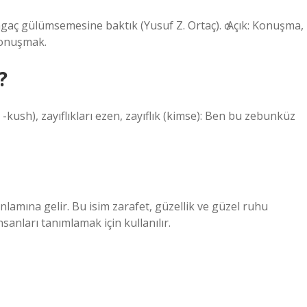
gaç gülümsemesine baktık (Yusuf Z. Ortaç). ѻ Açık: Konuşma,
konuşmak.
?
kush), zayıflıkları ezen, zayıflık (kimse): Ben bu zebunküz
nlamına gelir. Bu isim zarafet, güzellik ve güzel ruhu
sanları tanımlamak için kullanılır.