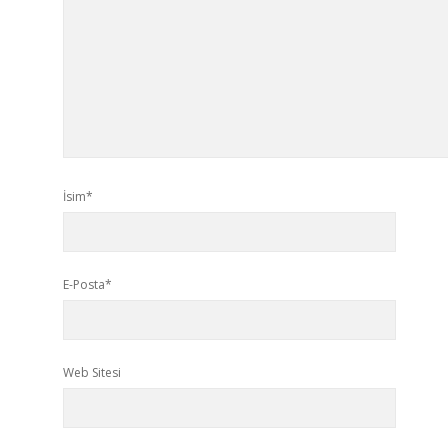
İsim*
E-Posta*
Web Sitesi