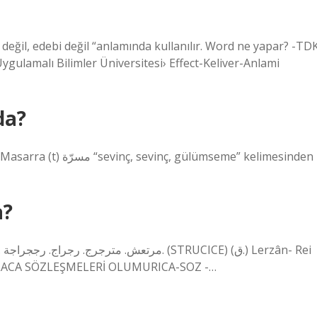
gulamalı Bilimler Üniversitesi› Effect-Keliver-Anlami
da?
ümseme” kelimesinden
a?
NLACA SÖZLEŞMELERİ OLUMURICA-SOZ -…