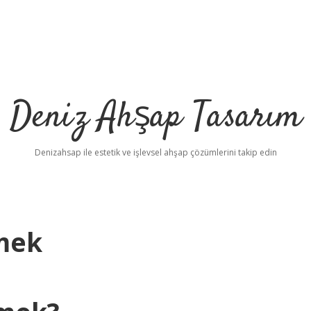
Deniz Ahşap Tasarım
Denizahsap ile estetik ve işlevsel ahşap çözümlerini takip edin
mek