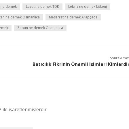
k ne demek
Lazut ne demek TDK
Lebriz ne demek kökeni
zan ne demek Osmanlıca
Meserret ne demek Arapçada
demek
Zebun ne demek Osmanlıca
Sonraki Yaz
Batıcılık Fikrinin Önemli Isimleri Kimlerdi
*
ile işaretlenmişlerdir