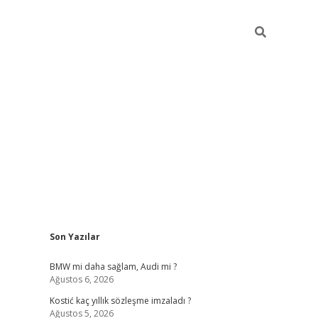
Sidebar
Son Yazılar
pia bella
BMW mi daha sağlam, Audi mi ?
Ağustos 6, 2026
Kostić kaç yıllık sözleşme imzaladı ?
Ağustos 5, 2026