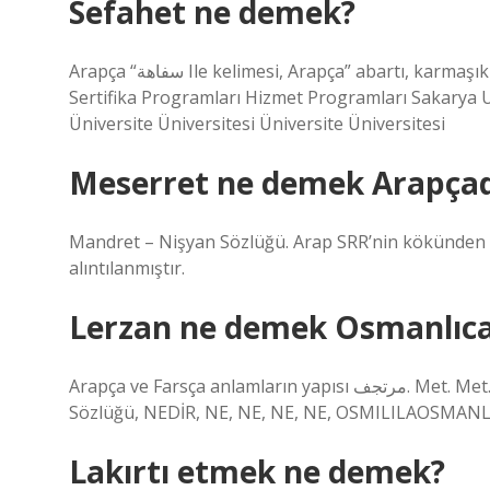
Sefahet ne demek?
Arapça “سفاهة Ile kelimesi, Arapça” abartı, karmaşık değil, edebi değil “anlamında kullanılır. Word ne yapar? -TDK
Sertifika Programları Hizmet Programları Sakarya Uy
Üniversite Üniversitesi Üniversite Üniversitesi
Meserret ne demek Arapça
Mandret – Nişyan Sözlüğü. Arap SRR’nin kökünden Masarra (t) مسرّة “sevinç, sevinç, gül
alıntılanmıştır.
Lerzan ne demek Osmanlıc
Arapça ve Farsça anlamların yapısı مرتجف. Met. Met. مرتعش. مترجرج. رجراج. رججراجة. (STRUCICE) (ق.) Lerzân- Rei
Sözlüğü, NEDİR, NE, NE, NE, NE, OSMILILAOSMA
Lakırtı etmek ne demek?