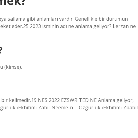
emek?
veya sallama gibi anlamları vardır. Genellikle bir durumun
eket eder.25 2023 isminin adı ne anlama geliyor? Lerzan ne
?
u (kimse).
an bir kelimedir.19 NES 2022 EZSWRITED NE Anlama geliyor,
gürlük ›Ekhitim› Zabil-Neeme-n … Özgürlük ›Ekhitim› Zbabil