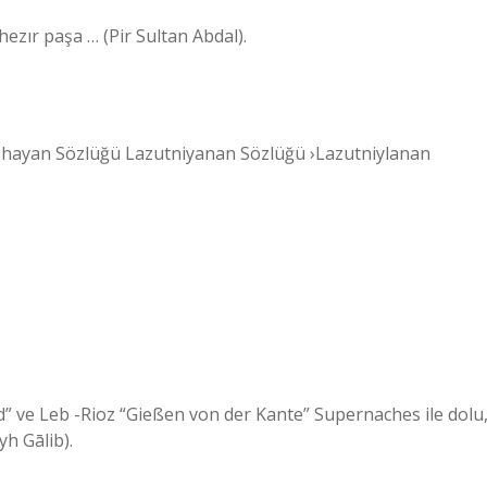
hezır paşa … (Pir Sultan Abdal).
ishayan Sözlüğü Lazutniyanan Sözlüğü ›Lazutniylanan
h Gālib).