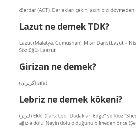
ѻ Berdar (ACT): Darlakları çekin, asın: bizi dövmeden 
Lazut ne demek TDK?
Lazut (Malatya, Gumushan): Mısır Darisi.Lazut – N
Sözlüğü› Laazut
Girizan ne demek?
(ﮔﺮﻳﺰﺍﻥ) sıfat. .
Lebriz ne demek kökeni?
(ﻟﺒﺮﻳﺰ) Ekle. (Fars. Leb “Dudaklar, Edge” ve Rioz “Shed” ve Leb -Rioz “Gießen von der Kante” Supernaches ile dolu,
ağızla dolu: Neyin dolu olduğunu bilmeden önce (Şey