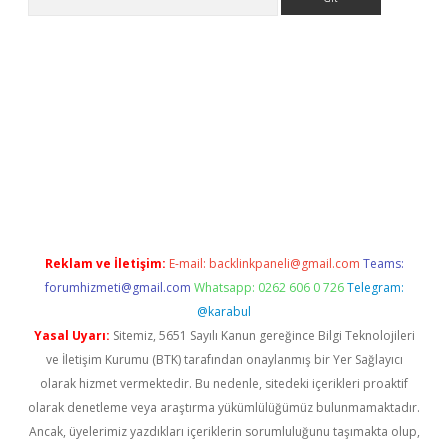
a casino giriş
Reklam ve İletişim:
E-mail:
backlinkpaneli@gmail.com
Teams:
forumhizmeti@gmail.com
Whatsapp: 0262 606 0 726
Telegram:
@karabul
Yasal Uyarı:
Sitemiz, 5651 Sayılı Kanun gereğince Bilgi Teknolojileri
ve İletişim Kurumu (BTK) tarafından onaylanmış bir Yer Sağlayıcı
olarak hizmet vermektedir. Bu nedenle, sitedeki içerikleri proaktif
olarak denetleme veya araştırma yükümlülüğümüz bulunmamaktadır.
Ancak, üyelerimiz yazdıkları içeriklerin sorumluluğunu taşımakta olup,