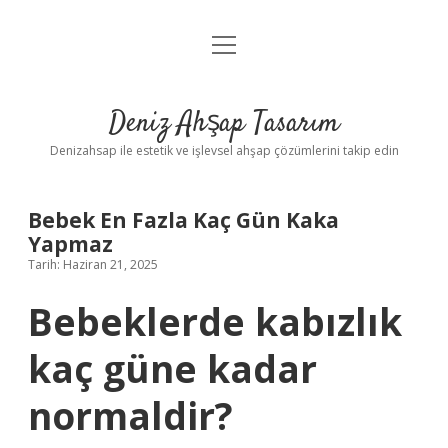
menüyü
Anasayfa
aç
Gizlilik Politikası
Deniz Ahşap Tasarım
Yasal Uyarı
Denizahsap ile estetik ve işlevsel ahşap çözümlerini takip edin
Bebek En Fazla Kaç Gün Kaka
Yapmaz
Tarih: Haziran 21, 2025
Bebeklerde kabızlık
kaç güne kadar
normaldir?