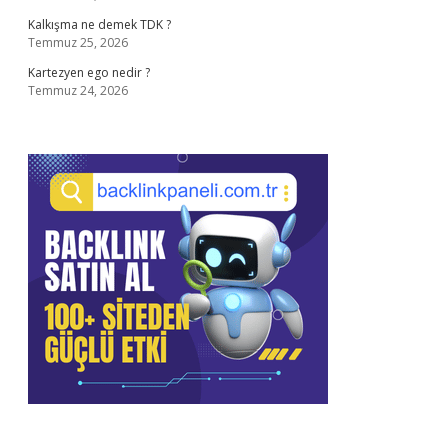
Kalkışma ne demek TDK ?
Temmuz 25, 2026
Kartezyen ego nedir ?
Temmuz 24, 2026