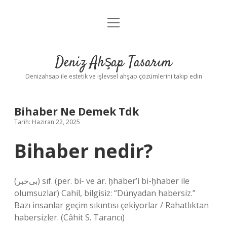
menüyü
Anasayfa
aç
Gizlilik Politikası
Deniz Ahşap Tasarım
Yasal Uyarı
Denizahsap ile estetik ve işlevsel ahşap çözümlerini takip edin
Bihaber Ne Demek Tdk
Tarih: Haziran 22, 2025
Bihaber nedir?
(ﺑﻰﺧﺒﺮ) sıf. (per. bі- ve ar. ḫhaber’i bі-ḫhaber ile
olumsuzlar) Cahil, bilgisiz: “Dünyadan habersiz.”
Bazı insanlar geçim sıkıntısı çekiyorlar / Rahatlıktan
habersizler. (Câhit S. Tarancı)