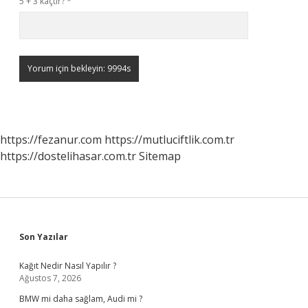
5 + 3 kaçtır?
*
https://fezanur.com
https://mutluciftlik.com.tr
https://dostelihasar.com.tr
Sitemap
Sidebar
Son Yazılar
Kağıt Nedir Nasıl Yapılır ?
Ağustos 7, 2026
BMW mi daha sağlam, Audi mi ?