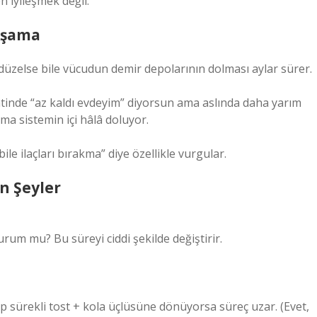
 iyileşmek değil.
 Aşama
 düzelse bile vücudun demir depolarının dolması aylar sürer.
aatinde “az kaldı evdeyim” diyorsun ama aslında daha yarım
ma sistemin içi hâlâ doluyor.
le ilaçları bırakma” diye özellikle vurgular.
en Şeyler
durum mu? Bu süreyi ciddi şekilde değiştirir.
yip sürekli tost + kola üçlüsüne dönüyorsa süreç uzar. (Evet,