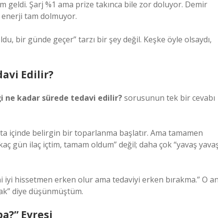
 geldi. Şarj %1 ama prize takınca bile zor doluyor. Demir
, enerji tam dolmuyor.
ldu, bir günde geçer” tarzı bir şey değil. Keşke öyle olsaydı,
avi Edilir?
i ne kadar sürede tedavi edilir?
sorusunun tek bir cevabı
afta içinde belirgin bir toparlanma başlatır. Ama tamamen
birkaç gün ilaç içtim, tamam oldum” değil; daha çok “yavaş yava
i iyi hissetmen erken olur ama tedaviyi erken bırakma.” O a
kmak” diye düşünmüştüm.
ba?” Evresi