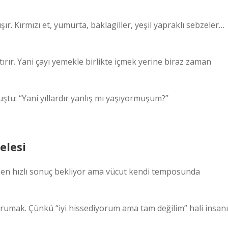
r. Kırmızı et, yumurta, baklagiller, yeşil yapraklı sebzeler…
tırır. Yani çayı yemekle birlikte içmek yerine biraz zaman
tu: “Yani yıllardır yanlış mı yaşıyormuşum?”
elesi
bazen hızlı sonuç bekliyor ama vücut kendi temposunda
rumak. Çünkü “iyi hissediyorum ama tam değilim” hali insanı