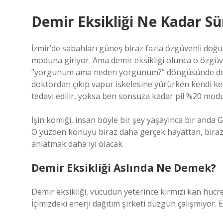
Demir Eksikliği Ne Kadar Sür
İzmir’de sabahları güneş biraz fazla özgüvenli doğuy
moduna giriyor. Ama demir eksikliği olunca o özgüv
“yorgunum ama neden yorgunum?” döngüsünde dolaş
doktordan çıkıp vapur iskelesine yürürken kendi k
tedavi edilir, yoksa ben sonsuza kadar pil %20 mo
İşin komiği, insan böyle bir şey yaşayınca bir anda 
O yüzden konuyu biraz daha gerçek hayattan, biraz 
anlatmak daha iyi olacak.
Demir Eksikliği Aslında Ne Demek?
Demir eksikliği, vücudun yeterince kırmızı kan hücre
İçimizdeki enerji dağıtım şirketi düzgün çalışmıyor. 