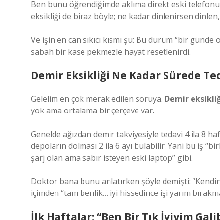
Ben bunu öğrendiğimde aklıma direkt eski telefonum
eksikliği de biraz böyle; ne kadar dinlenirsen dinlen
Ve işin en can sıkıcı kısmı şu: Bu durum “bir günde o
sabah bir kase pekmezle hayat resetlenirdi.
Demir Eksikliği Ne Kadar Sürede Ted
Gelelim en çok merak edilen soruya.
Demir eksikliğ
yok ama ortalama bir çerçeve var.
Genelde ağızdan demir takviyesiyle tedavi 4 ila 8 h
depoların dolması 2 ila 6 ayı bulabilir. Yani bu iş “
şarj olan ama sabır isteyen eski laptop” gibi.
Doktor bana bunu anlatırken şöyle demişti: “Kendin
içimden “tam benlik… iyi hissedince işi yarım bıra
İlk Haftalar: “Ben Bir Tık İyiyim Gali