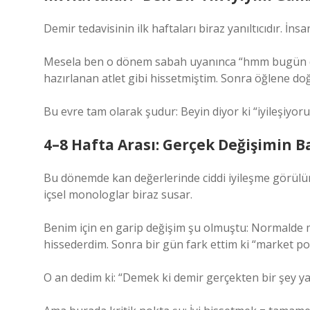
Demir tedavisinin ilk haftaları biraz yanıltıcıdır. İ
Mesela ben o dönem sabah uyanınca “hmm bugün da
hazırlanan atlet gibi hissetmiştim. Sonra öğlene do
Bu evre tam olarak şudur: Beyin diyor ki “iyileşiyoru
4–8 Hafta Arası: Gerçek Değişimin Ba
Bu dönemde kan değerlerinde ciddi iyileşme görülür. H
içsel monologlar biraz susar.
Benim için en garip değişim şu olmuştu: Normalde
hissederdim. Sonra bir gün fark ettim ki “market p
O an dedim ki: “Demek ki demir gerçekten bir şey ya