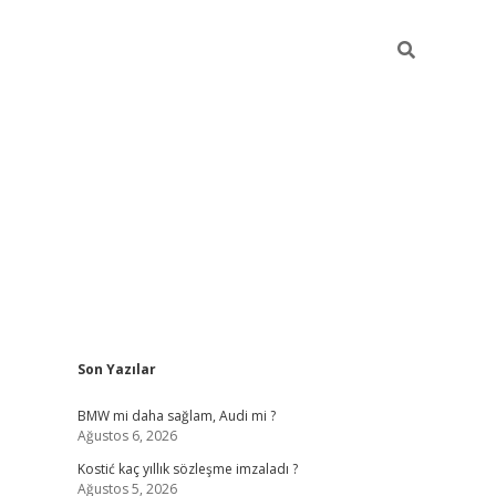
Sidebar
Son Yazılar
pia bella 
BMW mi daha sağlam, Audi mi ?
Ağustos 6, 2026
Kostić kaç yıllık sözleşme imzaladı ?
Ağustos 5, 2026