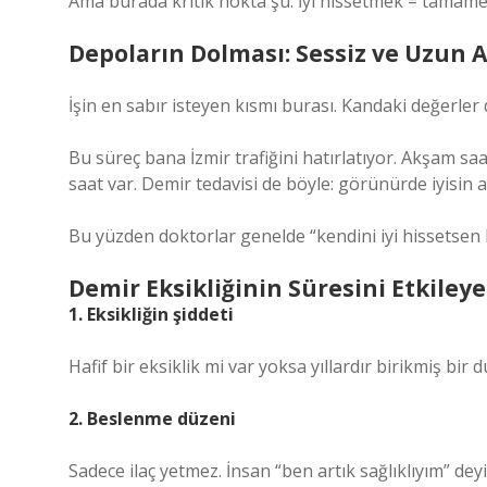
Ama burada kritik nokta şu: İyi hissetmek = tamamen
Depoların Dolması: Sessiz ve Uzun
İşin en sabır isteyen kısmı burası. Kandaki değerler
Bu süreç bana İzmir trafiğini hatırlatıyor. Akşam s
saat var. Demir tedavisi de böyle: görünürde iyisin a
Bu yüzden doktorlar genelde “kendini iyi hissetsen bi
Demir Eksikliğinin Süresini Etkiley
1. Eksikliğin şiddeti
Hafif bir eksiklik mi var yoksa yıllardır birikmiş bir 
2. Beslenme düzeni
Sadece ilaç yetmez. İnsan “ben artık sağlıklıyım” de