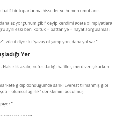
nsan hafif bir toparlanma hisseder ve hemen umutlanır.
ha az yorgunum gibi” deyip kendimi adeta olimpiyatlara
ğru aynı eski ben: koltuk + battaniye + hayat sorgulaması.
z”, vücut diyor ki “yavaş ol şampiyon, daha yol var.”
şladığı Yer
alsizlik azalır, nefes darlığı hafifler, merdiven çıkarken
 markete gidip döndüğümde sanki Everest tırmanmış gibi
oşeti = ölümcül ağırlık” denklemim bozulmuş.
pıyor.”