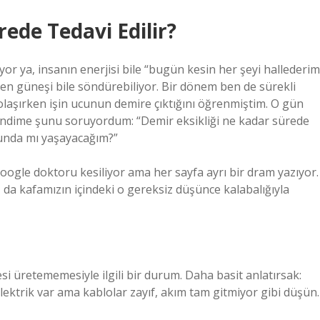
ede Tedavi Edilir?
or ya, insanın enerjisi bile “bugün kesin her şeyi hallederim
en güneşi bile söndürebiliyor. Bir dönem ben de sürekli
ırken işin ucunun demire çıktığını öğrenmiştim. O gün
endime şunu soruyordum: “Demir eksikliği ne kadar sürede
dunda mı yaşayacağım?”
Google doktoru kesiliyor ama her sayfa ayrı bir dram yazıyor.
da kafamızın içindeki o gereksiz düşünce kalabalığıyla
si üretememesiyle ilgili bir durum. Daha basit anlatırsak:
Elektrik var ama kablolar zayıf, akım tam gitmiyor gibi düşün.